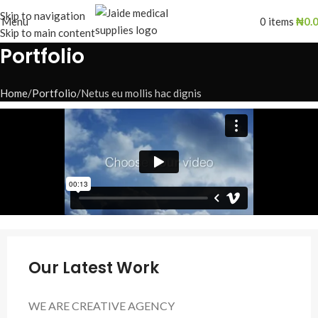
Skip to navigation
Menu
0
items
₦
0.
Skip to main content
Portfolio
Home
Portfolio
Netus eu mollis hac dignis
Our Latest Work
WE ARE CREATIVE AGENCY